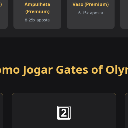
)
Ampulheta
Vaso (Premium)
(Premium)
6-15x aposta
8-25x aposta
omo Jogar Gates of Ol
2️⃣