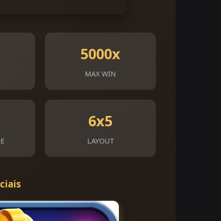
5000x
MAX WIN
6x5
DE
LAYOUT
ciais