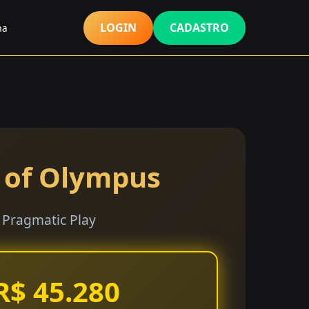
LOGIN
CADASTRO
ma
 of Olympus
 Pragmatic Play
R$ 45.280