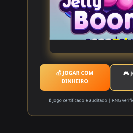
💰 JOGAR COM
🎮 
DINHEIRO
🔒 Jogo certificado e auditado | RNG veri