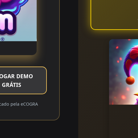
JOGAR DEMO
GRÁTIS
ficado pela eCOGRA