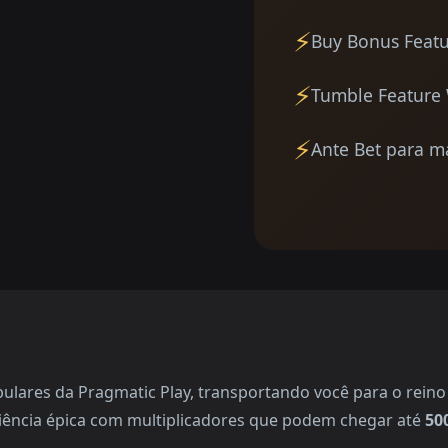
Buy Bonus Feat
Tumble Feature
Ante Bet para m
pulares da Pragmatic Play, transportando você para o rei
riência épica com multiplicadores que podem chegar até
50