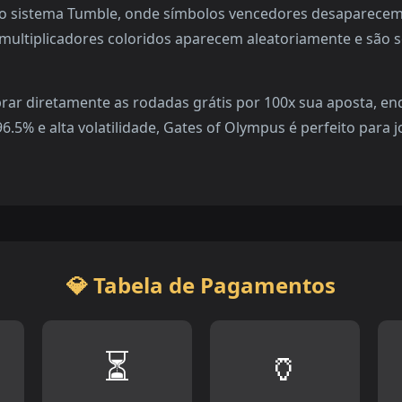
 sistema Tumble, onde símbolos vencedores desaparecem p
multiplicadores coloridos aparecem aleatoriamente e são 
ar diretamente as rodadas grátis por 100x sua aposta, e
6.5% e alta volatilidade, Gates of Olympus é perfeito pa
💎 Tabela de Pagamentos
⏳
🏺