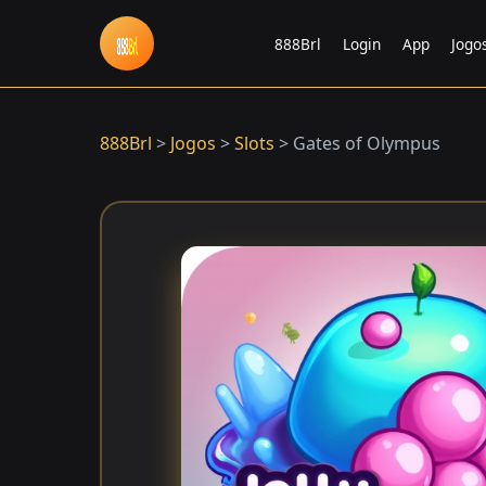
888Brl
Login
App
Jogo
888Brl
>
Jogos
>
Slots
> Gates of Olympus