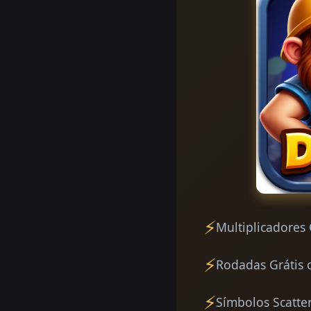
Multiplicadores 
Rodadas Grátis 
Símbolos Scatte