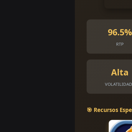
96.5%
RTP
Alta
VOLATILIDA
🎯 Recursos Espe