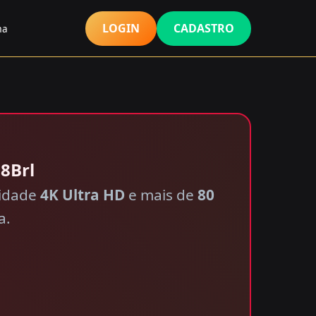
LOGIN
CADASTRO
ma
88Brl
lidade
4K Ultra HD
e mais de
80
a.