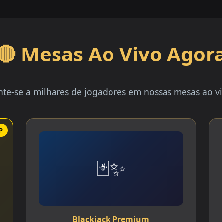
🔴 Mesas Ao Vivo Agor
nte-se a milhares de jogadores em nossas mesas ao v
🃏✨
Blackjack Premium