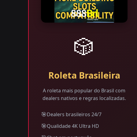
🎲
Roleta Brasileira
A roleta mais popular do Brasil com
dealers nativos e regras localizadas.
Dealers brasileiros 24/7
Qualidade 4K Ultra HD