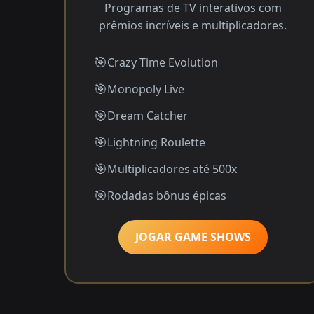
Programas de TV interativos com
prêmios incríveis e multiplicadores.
Crazy Time Evolution
Monopoly Live
Dream Catcher
Lightning Roulette
Multiplicadores até 500x
Rodadas bônus épicas
JOGAR GAME SHOWS