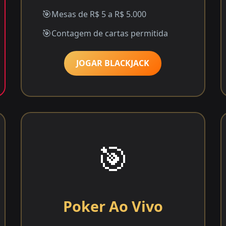
Mesas de R$ 5 a R$ 5.000
Contagem de cartas permitida
JOGAR BLACKJACK
🎯
Poker Ao Vivo