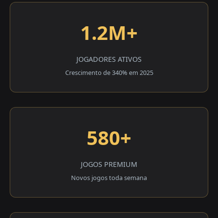
1.2M+
JOGADORES ATIVOS
Crescimento de 340% em 2025
580+
JOGOS PREMIUM
Novos jogos toda semana