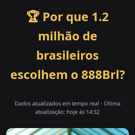
🏆 Por que 1.2
milhão de
brasileiros
escolhem o 888Brl?
Dados atualizados em tempo real - Última
atualização: hoje às 14:32