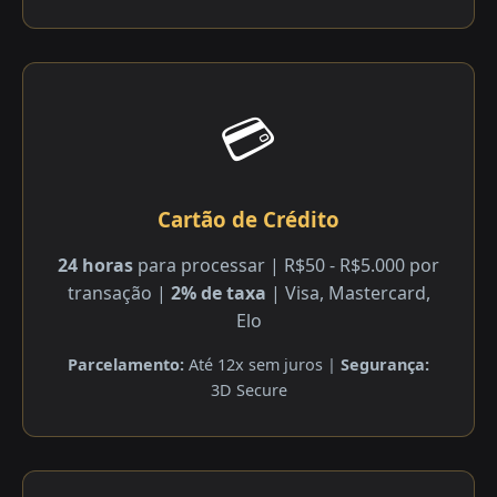
💳
Cartão de Crédito
24 horas
para processar | R$50 - R$5.000 por
transação |
2% de taxa
| Visa, Mastercard,
Elo
Parcelamento:
Até 12x sem juros |
Segurança:
3D Secure