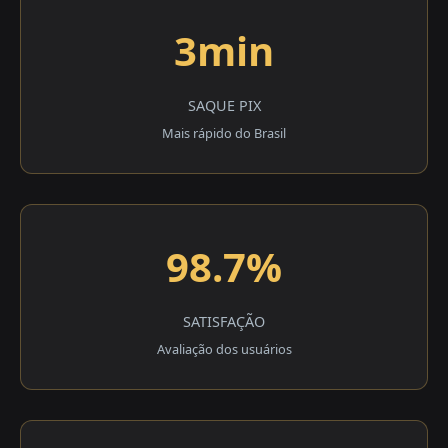
3min
SAQUE PIX
Mais rápido do Brasil
98.7%
SATISFAÇÃO
Avaliação dos usuários