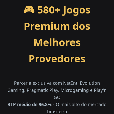
🎮 580+ Jogos
Premium dos
Melhores
Provedores
Parceria exclusiva com NetEnt, Evolution
Gaming, Pragmatic Play, Microgaming e Play'n
GO
RTP médio de 96.8%
- O mais alto do mercado
brasileiro