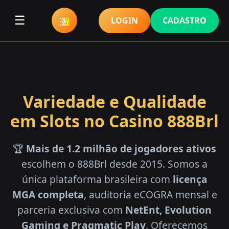
☰
LOGIN
CADASTRO
Variedade e Qualidade
em Slots no Casino 888Brl
🏆
Mais de 1.2 milhão de jogadores ativos
escolhem o 888Brl desde 2015. Somos a
única plataforma brasileira com
licença
MGA completa
, auditoria eCOGRA mensal e
parceria exclusiva com
NetEnt, Evolution
Gaming e Pragmatic Play
. Oferecemos