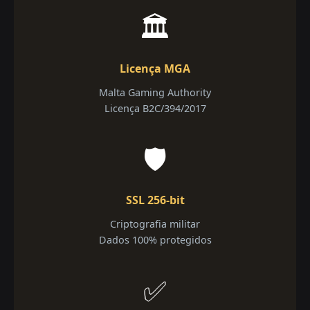
🏛️
Licença MGA
Malta Gaming Authority
Licença B2C/394/2017
🛡️
SSL 256-bit
Criptografia militar
Dados 100% protegidos
✅