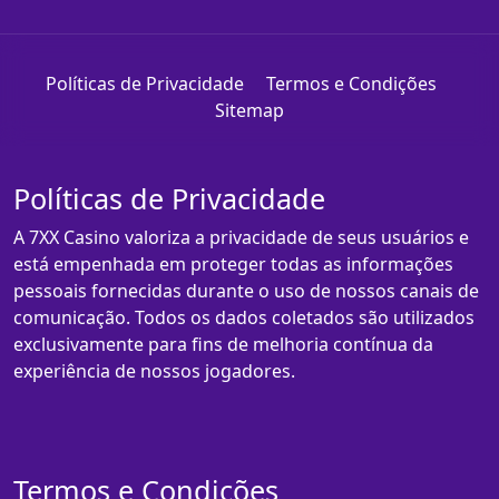
Políticas de Privacidade
Termos e Condições
Sitemap
Políticas de Privacidade
A 7XX Casino valoriza a privacidade de seus usuários e
está empenhada em proteger todas as informações
pessoais fornecidas durante o uso de nossos canais de
comunicação. Todos os dados coletados são utilizados
exclusivamente para fins de melhoria contínua da
experiência de nossos jogadores.
Termos e Condições