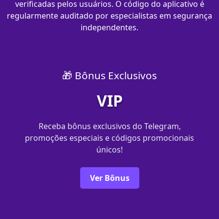
verificadas pelos usuários. O código do aplicativo é
regularmente auditado por especialistas em segurança
independentes.
🎁 Bônus Exclusivos
VIP
Receba bônus exclusivos do Telegram,
promoções especiais e códigos promocionais
únicos!
Ver Bônus