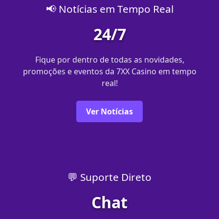
📢 Notícias em Tempo Real
24/7
Fique por dentro de todas as novidades,
promoções e eventos da 7XX Casino em tempo
real!
Ver Notícias
💬 Suporte Direto
Chat