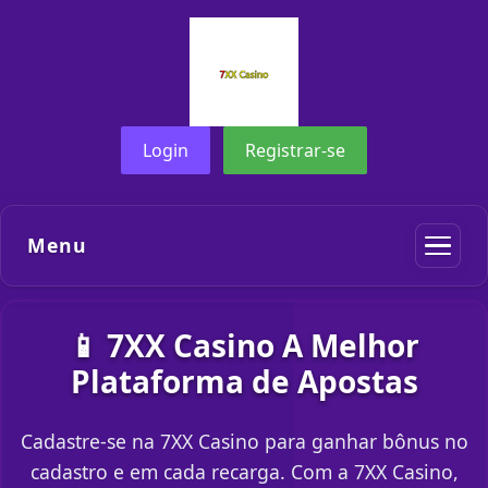
Login
Registrar-se
Menu
📱 7XX Casino A Melhor
Plataforma de Apostas
Cadastre-se na 7XX Casino para ganhar bônus no
cadastro e em cada recarga. Com a 7XX Casino,