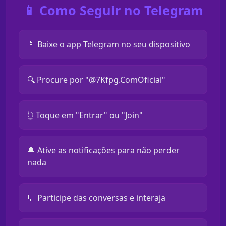
📱 Como Seguir no Telegram
📱 Baixe o app Telegram no seu dispositivo
🔍 Procure por "@7Kfpg.ComOficial"
👆 Toque em "Entrar" ou "Join"
🔔 Ative as notificações para não perder
nada
💬 Participe das conversas e interaja