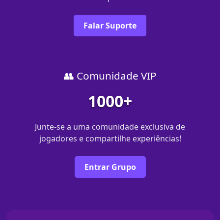
Falar Suporte
👥 Comunidade VIP
1000+
Junte-se a uma comunidade exclusiva de
jogadores e compartilhe experiências!
Entrar Grupo