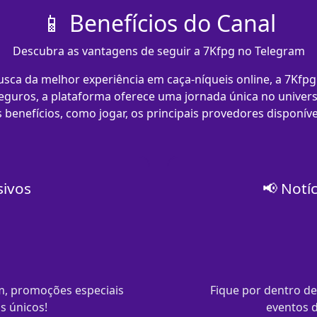
📱 Benefícios do Canal
Descubra as vantagens de seguir a 7Kfpg no Telegram
busca da melhor experiência em caça-níqueis online, a 7Kfpg
guros, a plataforma oferece uma jornada única no univers
s benefícios, como jogar, os principais provedores disponív
sivos
📢 Notí
m, promoções especiais
Fique por dentro d
s únicos!
eventos 