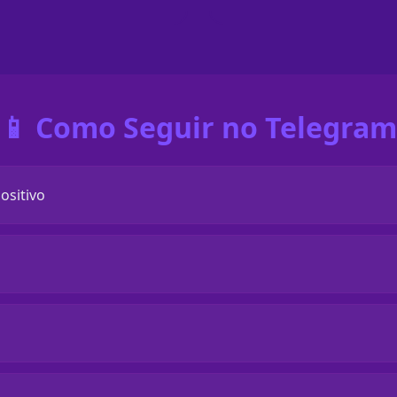
📱 Como Seguir no Telegram
ositivo