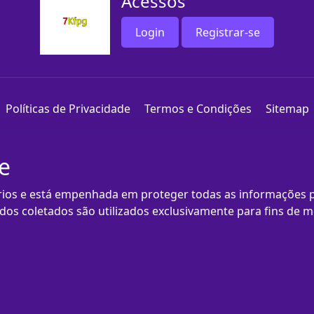
Acessos
Login
Registrar-se
Políticas de Privacidade
Termos e Condições
Sitemap
de
ários e está empenhada em proteger todas as informações 
os coletados são utilizados exclusivamente para fins de m