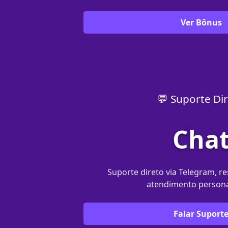
Ver Bônus
💬 Suporte Di
Cha
Suporte direto via Telegram, r
atendimento persona
Falar Suport