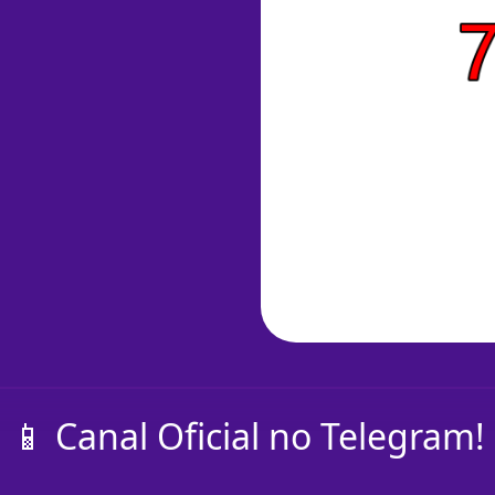
📱 Canal Oficial no Telegram!