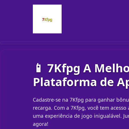
📱 7Kfpg A Melh
Plataforma de A
Cadastre-se na 7Kfpg para ganhar bônu
recarga. Com a 7Kfpg, você tem acesso 
uma experiência de jogo inigualável. J
agora!