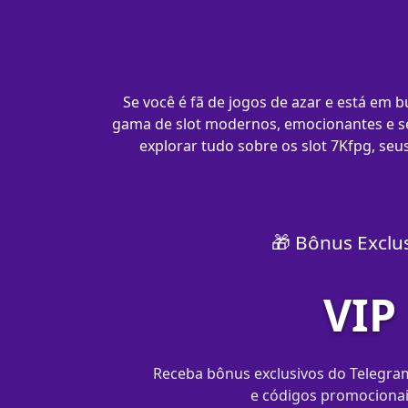
Se você é fã de jogos de azar e está em 
gama de slot modernos, emocionantes e se
explorar tudo sobre os slot 7Kfpg, seu
🎁 Bônus Exclu
VIP
Receba bônus exclusivos do Telegra
e códigos promocionai