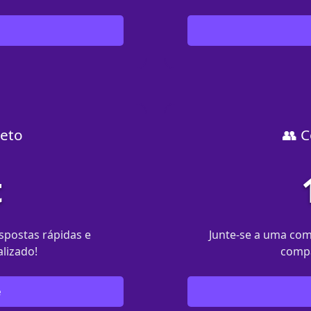
reto
👥 
t
espostas rápidas e
Junte-se a uma com
lizado!
compa
e