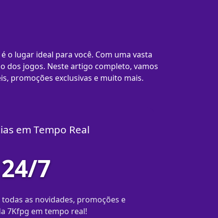
 é o lugar ideal para você. Com uma vasta
o dos jogos. Neste artigo completo, vamos
eis, promoções exclusivas e muito mais.
cias em Tempo Real
24/7
e todas as novidades, promoções e
da 7Kfpg em tempo real!