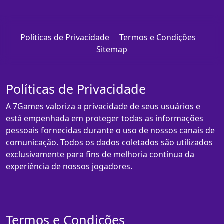
Políticas de Privacidade
Termos e Condições
Sitemap
Políticas de Privacidade
A 7Games valoriza a privacidade de seus usuários e
está empenhada em proteger todas as informações
pessoais fornecidas durante o uso de nossos canais de
comunicação. Todos os dados coletados são utilizados
exclusivamente para fins de melhoria contínua da
experiência de nossos jogadores.
Termos e Condições