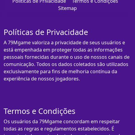
Políticas de Privacidade
Termos e Condições
Sitemap
Políticas de Privacidade
A 79Mgame valoriza a privacidade de seus usuários e
está empenhada em proteger todas as informações
pessoais fornecidas durante o uso de nossos canais de
comunicação. Todos os dados coletados são utilizados
exclusivamente para fins de melhoria contínua da
experiência de nossos jogadores.
Termos e Condições
Os usuários da 79Mgame concordam em respeitar
todas as regras e regulamentos estabelecidos. É