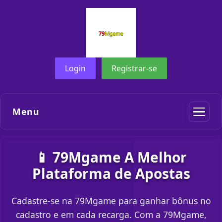
Login
Registrar-se
Menu
📱 79Mgame A Melhor
Plataforma de Apostas
Cadastre-se na 79Mgame para ganhar bônus no
cadastro e em cada recarga. Com a 79Mgame,