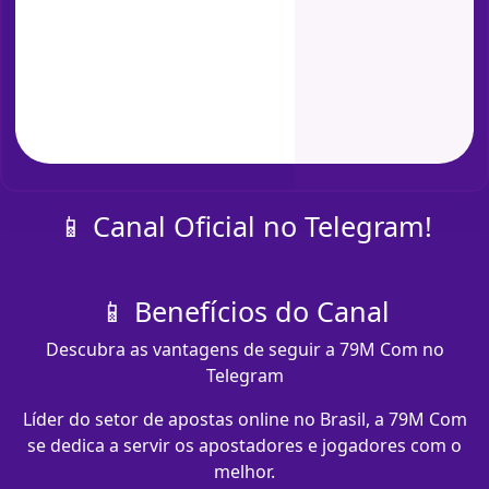
📱 Canal Oficial no Telegram!
📱 Benefícios do Canal
Descubra as vantagens de seguir a 79M Com no
Telegram
Líder do setor de apostas online no Brasil, a 79M Com
se dedica a servir os apostadores e jogadores com o
melhor.