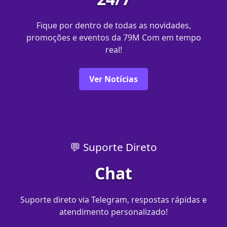
Fique por dentro de todas as novidades,
promoções e eventos da 79M Com em tempo
real!
Ver Notícias
💬 Suporte Direto
Chat
Suporte direto via Telegram, respostas rápidas e
atendimento personalizado!