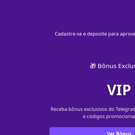
Cadastre-se e deposite para aprove
🎁 Bônus Exclu
VIP
Receba bônus exclusivos do Telegra
e códigos promocionai
Ver Bônus