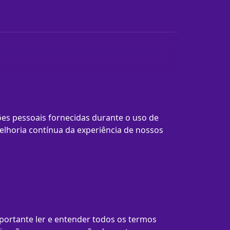
ões pessoais fornecidas durante o uso de
elhoria contínua da experiência de nossos
portante ler e entender todos os termos