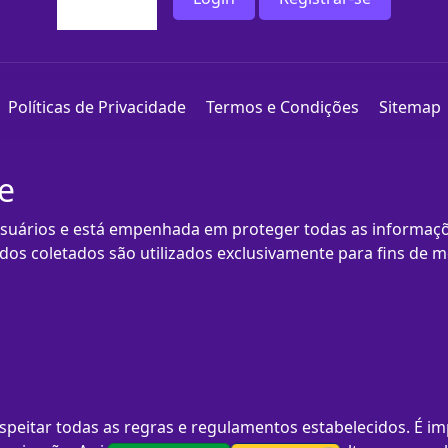
Políticas de Privacidade
Termos e Condições
Sitemap
de
 usuários e está empenhada em proteger todas as informaç
os coletados são utilizados exclusivamente para fins de m
eitar todas as regras e regulamentos estabelecidos. É im