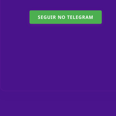
SEGUIR NO TELEGRAM