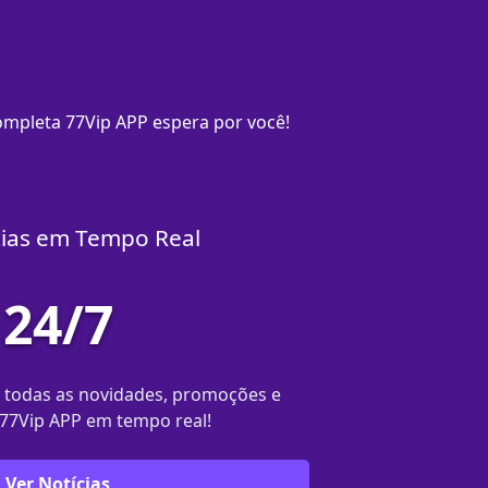
completa 77Vip APP espera por você!
cias em Tempo Real
24/7
e todas as novidades, promoções e
 77Vip APP em tempo real!
Ver Notícias