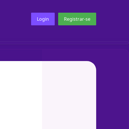
Login
Registrar-se