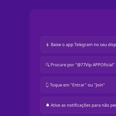
📱 Baixe o app Telegram no seu disp
🔍 Procure por "@77Vip APPOficial"
👆 Toque em "Entrar" ou "Join"
🔔 Ative as notificações para não p