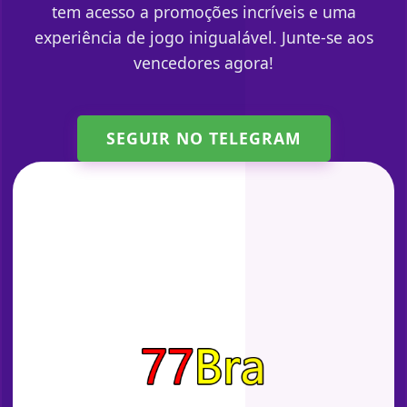
tem acesso a promoções incríveis e uma
experiência de jogo inigualável. Junte-se aos
vencedores agora!
SEGUIR NO TELEGRAM