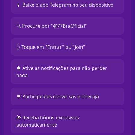
📱 Baixe o app Telegram no seu dispositivo
🔍 Procure por "@77BraOficial"
👆 Toque em "Entrar" ou "Join"
🔔 Ative as notificações para não perder
nada
💬 Participe das conversas e interaja
🎁 Receba bônus exclusivos
automaticamente