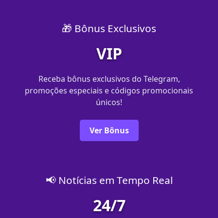
🎁 Bônus Exclusivos
VIP
Receba bônus exclusivos do Telegram,
promoções especiais e códigos promocionais
únicos!
Ver Bônus
📢 Notícias em Tempo Real
24/7