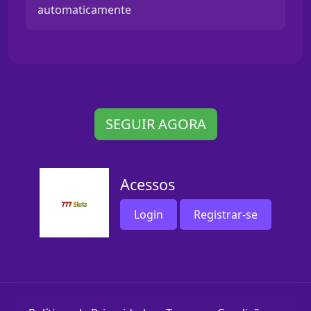
automaticamente
SEGUIR AGORA
Acessos
Login
Registrar-se