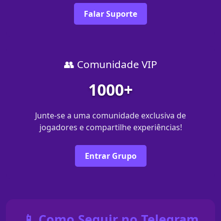
Falar Suporte
👥 Comunidade VIP
1000+
Junte-se a uma comunidade exclusiva de
jogadores e compartilhe experiências!
Entrar Grupo
📱 Como Seguir no Telegram