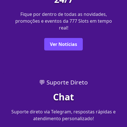
Fique por dentro de todas as novidades,
promoções e eventos da 777 Slots em tempo
real!
Ver Notícias
💬 Suporte Direto
Chat
Suporte direto via Telegram, respostas rápidas e
atendimento personalizado!