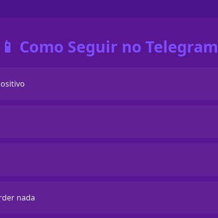
📱 Como Seguir no Telegram
ositivo
erder nada