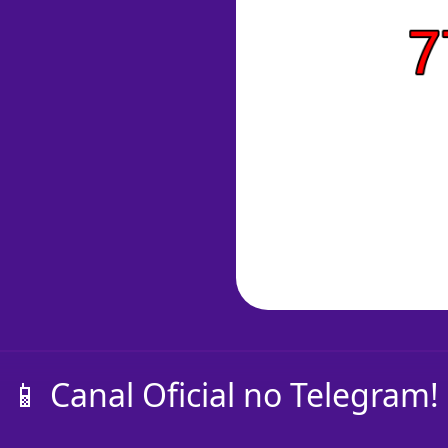
📱 Canal Oficial no Telegram!