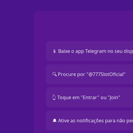
📱 Baixe o app Telegram no seu disp
🔍 Procure por "@777SlotOficial"
👆 Toque em "Entrar" ou "Join"
🔔 Ative as notificações para não p