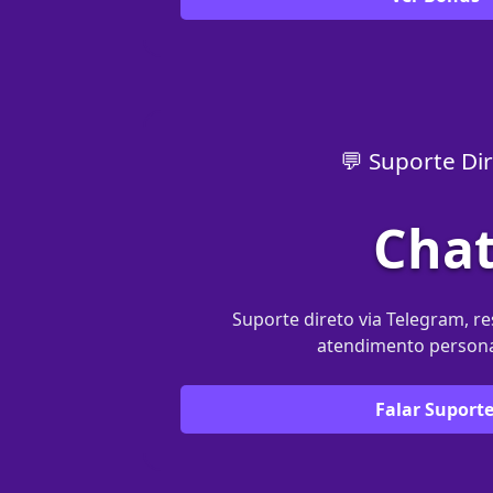
💬 Suporte Di
Cha
Suporte direto via Telegram, r
atendimento persona
Falar Suport