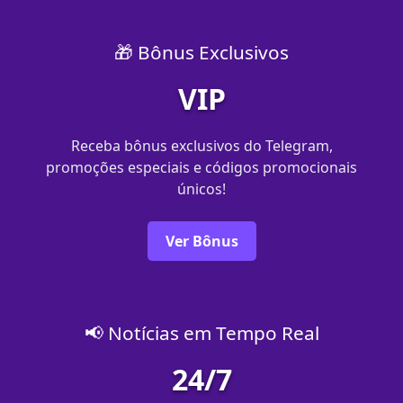
🎁 Bônus Exclusivos
VIP
Receba bônus exclusivos do Telegram,
promoções especiais e códigos promocionais
únicos!
Ver Bônus
📢 Notícias em Tempo Real
24/7