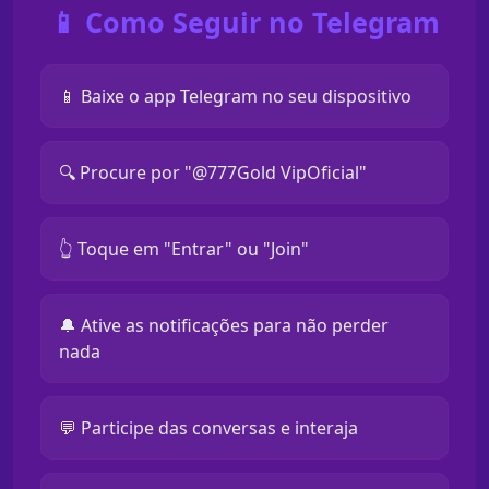
📱 Como Seguir no Telegram
📱 Baixe o app Telegram no seu dispositivo
🔍 Procure por "@777Gold VipOficial"
👆 Toque em "Entrar" ou "Join"
🔔 Ative as notificações para não perder
nada
💬 Participe das conversas e interaja