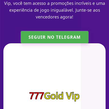
Vip, você tem acesso a promoções incríveis e uma
experiência de jogo inigualável. Junte-se aos
vencedores agora!
SEGUIR NO TELEGRAM