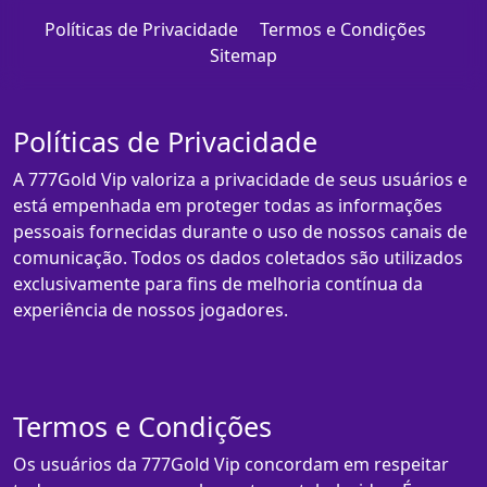
Políticas de Privacidade
Termos e Condições
Sitemap
Políticas de Privacidade
A 777Gold Vip valoriza a privacidade de seus usuários e
está empenhada em proteger todas as informações
pessoais fornecidas durante o uso de nossos canais de
comunicação. Todos os dados coletados são utilizados
exclusivamente para fins de melhoria contínua da
experiência de nossos jogadores.
Termos e Condições
Os usuários da 777Gold Vip concordam em respeitar