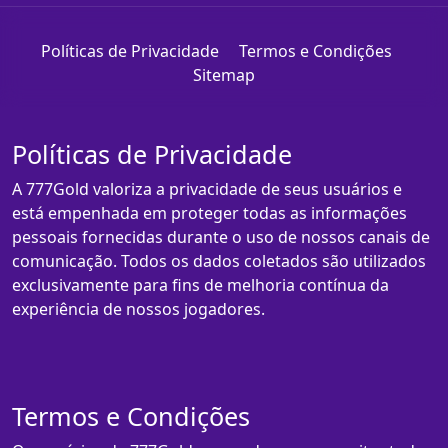
Políticas de Privacidade
Termos e Condições
Sitemap
Políticas de Privacidade
A 777Gold valoriza a privacidade de seus usuários e
está empenhada em proteger todas as informações
pessoais fornecidas durante o uso de nossos canais de
comunicação. Todos os dados coletados são utilizados
exclusivamente para fins de melhoria contínua da
experiência de nossos jogadores.
Termos e Condições