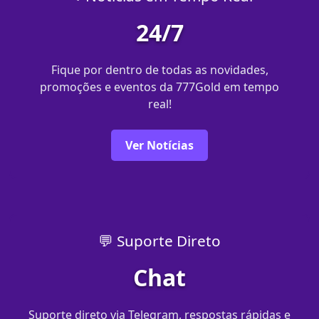
24/7
Fique por dentro de todas as novidades,
promoções e eventos da 777Gold em tempo
real!
Ver Notícias
💬 Suporte Direto
Chat
Suporte direto via Telegram, respostas rápidas e