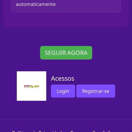
automaticamente
SEGUIR AGORA
Acessos
Login
Registrar-se