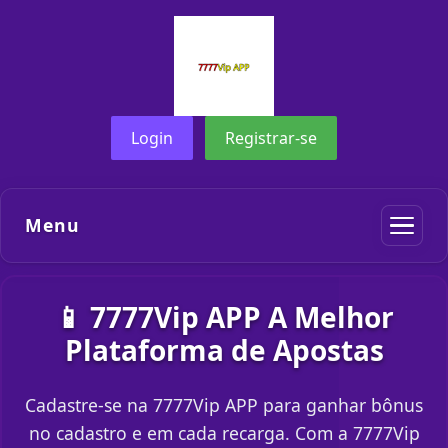
Login
Registrar-se
Menu
📱 7777Vip APP A Melhor
Plataforma de Apostas
Cadastre-se na 7777Vip APP para ganhar bônus
no cadastro e em cada recarga. Com a 7777Vip