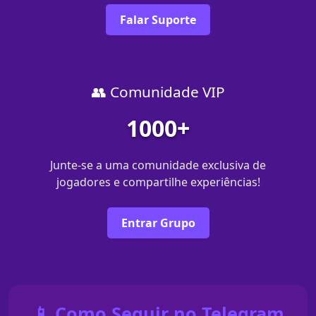
Falar Suporte
👥 Comunidade VIP
1000+
Junte-se a uma comunidade exclusiva de
jogadores e compartilhe experiências!
Entrar Grupo
📱 Como Seguir no Telegram