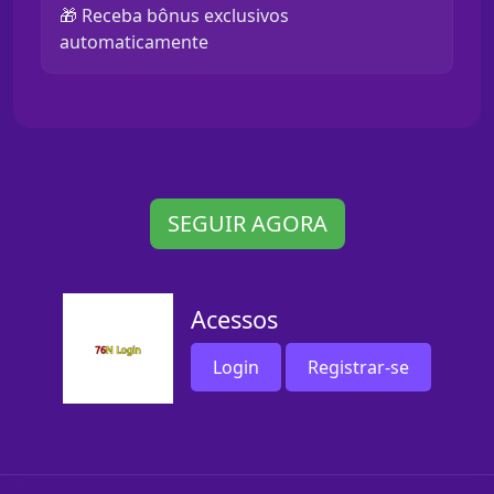
🎁 Receba bônus exclusivos
automaticamente
SEGUIR AGORA
Acessos
Login
Registrar-se