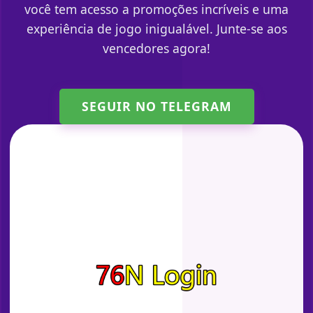
você tem acesso a promoções incríveis e uma
experiência de jogo inigualável. Junte-se aos
vencedores agora!
SEGUIR NO TELEGRAM