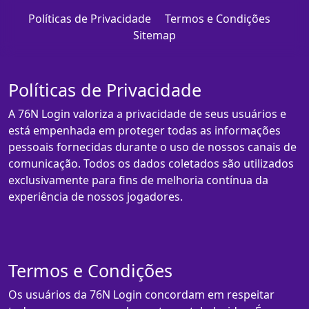
Políticas de Privacidade
Termos e Condições
Sitemap
Políticas de Privacidade
A 76N Login valoriza a privacidade de seus usuários e
está empenhada em proteger todas as informações
pessoais fornecidas durante o uso de nossos canais de
comunicação. Todos os dados coletados são utilizados
exclusivamente para fins de melhoria contínua da
experiência de nossos jogadores.
Termos e Condições
Os usuários da 76N Login concordam em respeitar