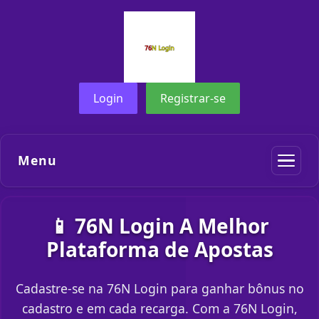
Login
Registrar-se
Menu
📱 76N Login A Melhor
Plataforma de Apostas
Cadastre-se na 76N Login para ganhar bônus no
cadastro e em cada recarga. Com a 76N Login,