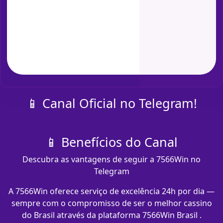
📱 Canal Oficial no Telegram!
📱 Benefícios do Canal
Descubra as vantagens de seguir a 7566Win no
Telegram
A 7566Win oferece serviço de excelência 24h por dia —
sempre com o compromisso de ser o melhor cassino
do Brasil através da plataforma 7566Win Brasil .