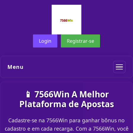
Login
Registrar-se
Menu
📱 7566Win A Melhor
Plataforma de Apostas
Cadastre-se na 7566Win para ganhar bônus no
cadastro e em cada recarga. Com a 7566Win, você