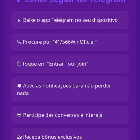
📱 Baixe o app Telegram no seu dispositivo
🔍 Procure por "@7566WinOficial"
👆 Toque em "Entrar" ou "Join"
🔔 Ative as notificações para não perder
nada
💬 Participe das conversas e interaja
🎁 Receba bônus exclusivos