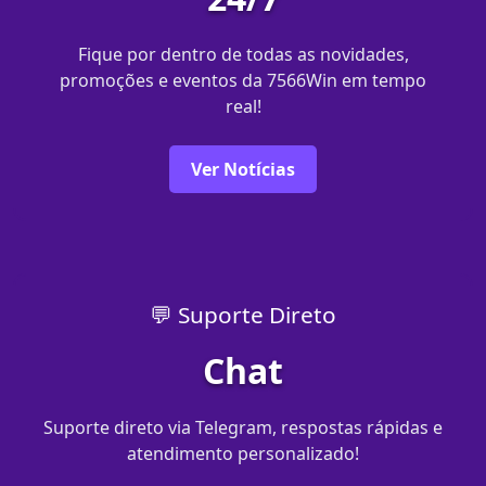
Fique por dentro de todas as novidades,
promoções e eventos da 7566Win em tempo
real!
Ver Notícias
💬 Suporte Direto
Chat
Suporte direto via Telegram, respostas rápidas e
atendimento personalizado!