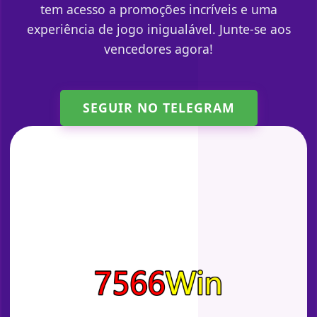
tem acesso a promoções incríveis e uma
experiência de jogo inigualável. Junte-se aos
vencedores agora!
SEGUIR NO TELEGRAM