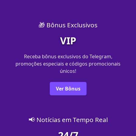
🎁 Bônus Exclusivos
VIP
Receba bônus exclusivos do Telegram,
promoções especiais e códigos promocionais
únicos!
Ver Bônus
📢 Notícias em Tempo Real
24/7