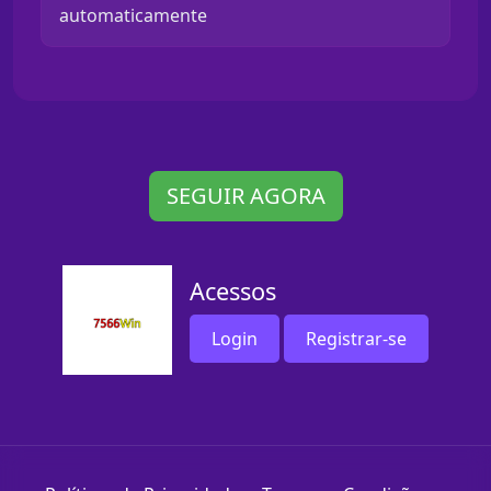
automaticamente
SEGUIR AGORA
Acessos
Login
Registrar-se