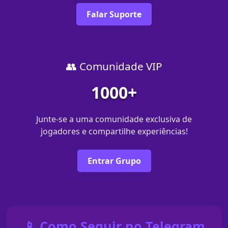
Falar Suporte
👥 Comunidade VIP
1000+
Junte-se a uma comunidade exclusiva de
jogadores e compartilhe experiências!
Entrar Grupo
📱 Como Seguir no Telegram