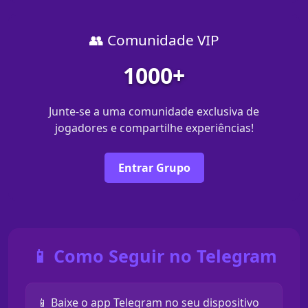
👥 Comunidade VIP
1000+
Junte-se a uma comunidade exclusiva de
jogadores e compartilhe experiências!
Entrar Grupo
📱 Como Seguir no Telegram
📱 Baixe o app Telegram no seu dispositivo