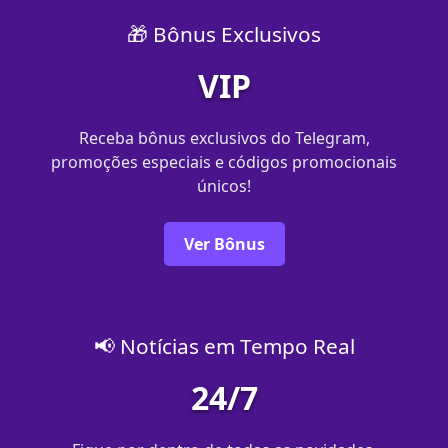
🎁 Bônus Exclusivos
VIP
Receba bônus exclusivos do Telegram,
promoções especiais e códigos promocionais
únicos!
Ver Bônus
📢 Notícias em Tempo Real
24/7