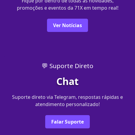
Fique por dentro de todas as novidades,
promoções e eventos da 71X em tempo real!
Ver Notícias
💬 Suporte Direto
Chat
Suporte direto via Telegram, respostas rápidas e
atendimento personalizado!
Falar Suporte