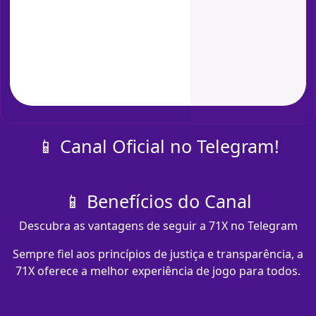
📱 Canal Oficial no Telegram!
📱 Benefícios do Canal
Descubra as vantagens de seguir a 71X no Telegram
Sempre fiel aos princípios de justiça e transparência, a
71X oferece a melhor experiência de jogo para todos.