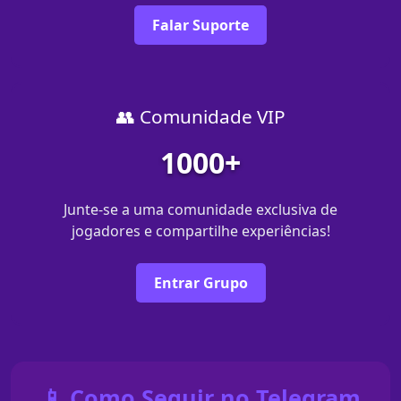
Falar Suporte
👥 Comunidade VIP
1000+
Junte-se a uma comunidade exclusiva de
jogadores e compartilhe experiências!
Entrar Grupo
📱 Como Seguir no Telegram