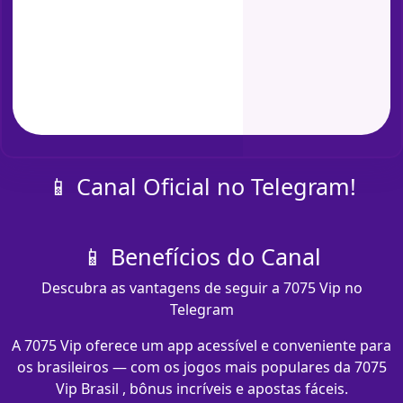
📱 Canal Oficial no Telegram!
📱 Benefícios do Canal
Descubra as vantagens de seguir a 7075 Vip no
Telegram
A 7075 Vip oferece um app acessível e conveniente para
os brasileiros — com os jogos mais populares da 7075
Vip Brasil , bônus incríveis e apostas fáceis.