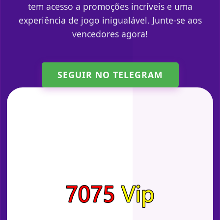
tem acesso a promoções incríveis e uma
experiência de jogo inigualável. Junte-se aos
vencedores agora!
SEGUIR NO TELEGRAM