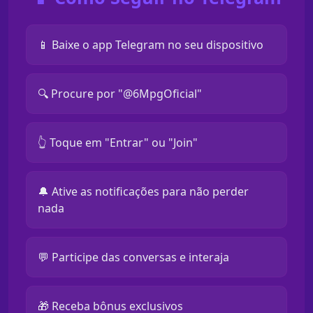
📱 Baixe o app Telegram no seu dispositivo
🔍 Procure por "@6MpgOficial"
👆 Toque em "Entrar" ou "Join"
🔔 Ative as notificações para não perder
nada
💬 Participe das conversas e interaja
🎁 Receba bônus exclusivos