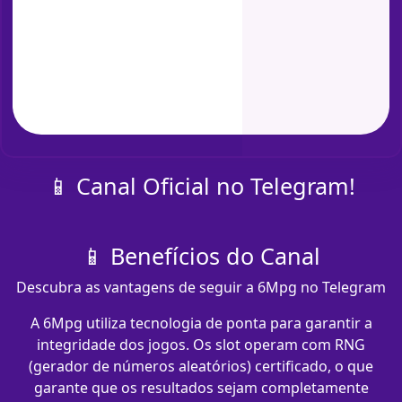
📱 Canal Oficial no Telegram!
📱 Benefícios do Canal
Descubra as vantagens de seguir a 6Mpg no Telegram
A 6Mpg utiliza tecnologia de ponta para garantir a
integridade dos jogos. Os slot operam com RNG
(gerador de números aleatórios) certificado, o que
garante que os resultados sejam completamente