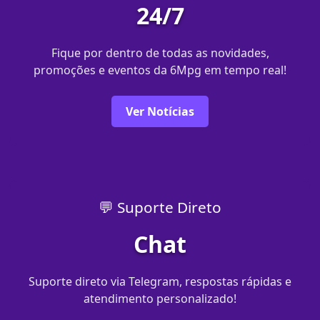
24/7
Fique por dentro de todas as novidades,
promoções e eventos da 6Mpg em tempo real!
Ver Notícias
💬 Suporte Direto
Chat
Suporte direto via Telegram, respostas rápidas e
atendimento personalizado!