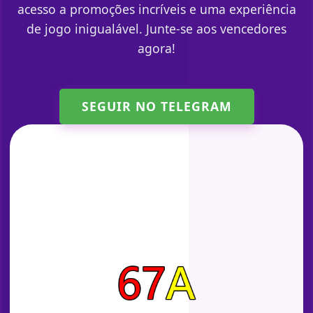
acesso a promoções incríveis e uma experiência
de jogo inigualável. Junte-se aos vencedores
agora!
SEGUIR NO TELEGRAM