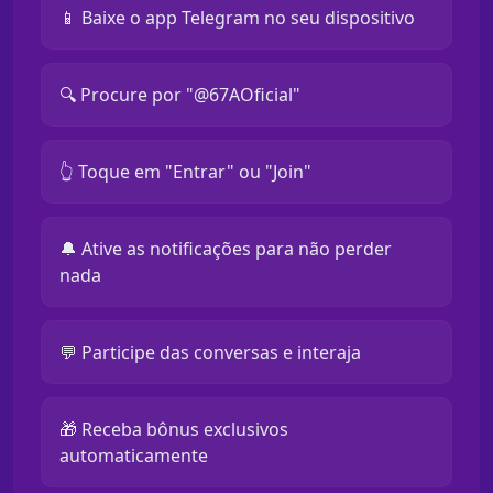
📱 Baixe o app Telegram no seu dispositivo
🔍 Procure por "@67AOficial"
👆 Toque em "Entrar" ou "Join"
🔔 Ative as notificações para não perder
nada
💬 Participe das conversas e interaja
🎁 Receba bônus exclusivos
automaticamente