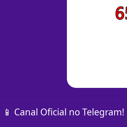
📱 Canal Oficial no Telegram!