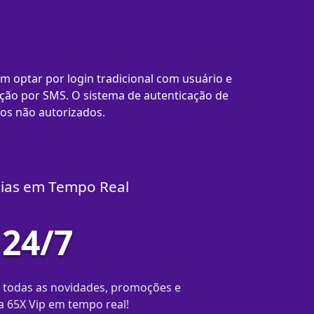
m optar por login tradicional com usuário e
ação por SMS. O sistema de autenticação de
sos não autorizados.
cias em Tempo Real
24/7
e todas as novidades, promoções e
a 65X Vip em tempo real!