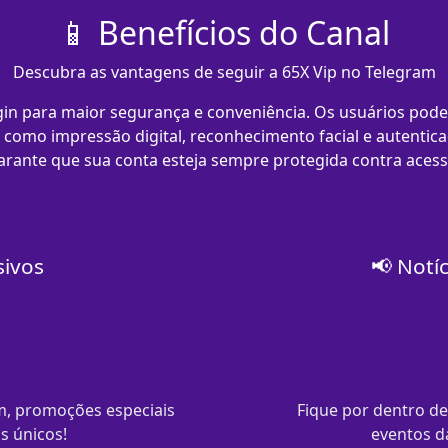
📱 Benefícios do Canal
Descubra as vantagens de seguir a 65X Vip no Telegram
ogin para maior segurança e conveniência. Os usuários pode
como impressão digital, reconhecimento facial e autentic
garante que sua conta esteja sempre protegida contra aces
sivos
📢 Notí
m, promoções especiais
Fique por dentro d
s únicos!
eventos d