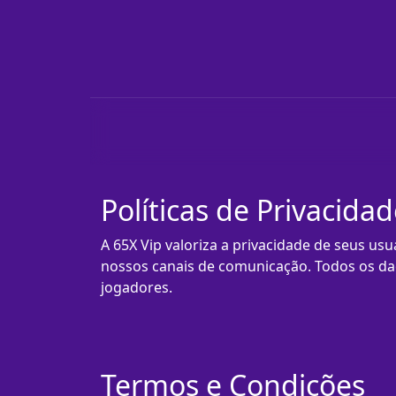
Políticas de Privacida
A 65X Vip valoriza a privacidade de seus u
nossos canais de comunicação. Todos os dad
jogadores.
Termos e Condições