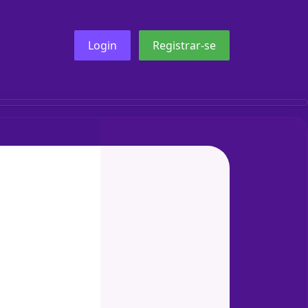
Login
Registrar-se