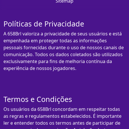
Sitemap
Políticas de Privacidade
A 658Brl valoriza a privacidade de seus usuários e está
empenhada em proteger todas as informações
pessoais fornecidas durante o uso de nossos canais de
comunicação. Todos os dados coletados são utilizados
exclusivamente para fins de melhoria contínua da
experiência de nossos jogadores.
Termos e Condições
Os usuários da 658Brl concordam em respeitar todas
as regras e regulamentos estabelecidos. É importante
ler e entender todos os termos antes de participar de