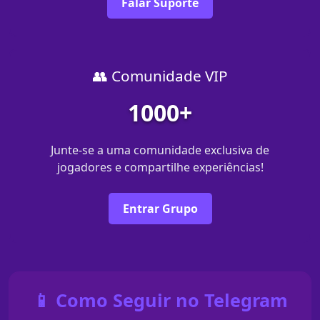
Falar Suporte
👥 Comunidade VIP
1000+
Junte-se a uma comunidade exclusiva de
jogadores e compartilhe experiências!
Entrar Grupo
📱 Como Seguir no Telegram