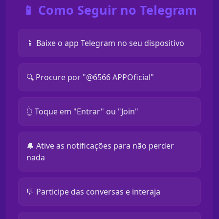
📱 Como Seguir no Telegram
📱 Baixe o app Telegram no seu dispositivo
🔍 Procure por "@6566 APPOficial"
👆 Toque em "Entrar" ou "Join"
🔔 Ative as notificações para não perder
nada
💬 Participe das conversas e interaja