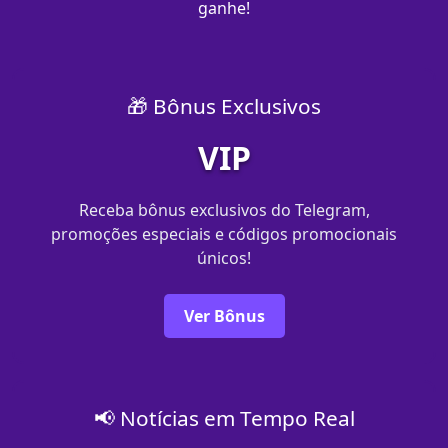
ganhe!
🎁 Bônus Exclusivos
VIP
Receba bônus exclusivos do Telegram,
promoções especiais e códigos promocionais
únicos!
Ver Bônus
📢 Notícias em Tempo Real