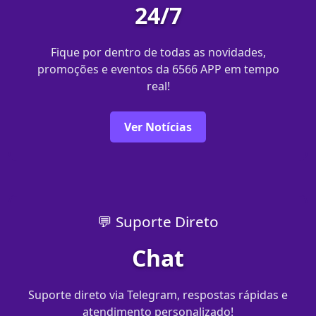
24/7
Fique por dentro de todas as novidades,
promoções e eventos da 6566 APP em tempo
real!
Ver Notícias
💬 Suporte Direto
Chat
Suporte direto via Telegram, respostas rápidas e
atendimento personalizado!