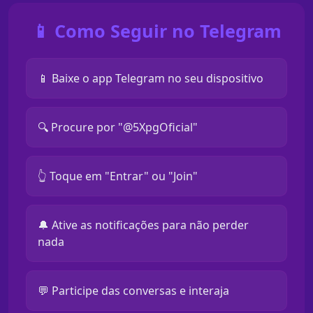
📱 Como Seguir no Telegram
📱 Baixe o app Telegram no seu dispositivo
🔍 Procure por "@5XpgOficial"
👆 Toque em "Entrar" ou "Join"
🔔 Ative as notificações para não perder
nada
💬 Participe das conversas e interaja