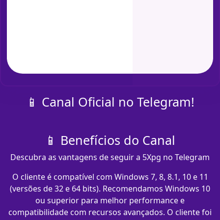
📱 Canal Oficial no Telegram!
📱 Benefícios do Canal
Descubra as vantagens de seguir a 5Xpg no Telegram
O cliente é compatível com Windows 7, 8, 8.1, 10 e 11
(versões de 32 e 64 bits). Recomendamos Windows 10
ou superior para melhor performance e
compatibilidade com recursos avançados. O cliente foi