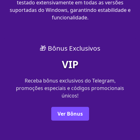
testado extensivamente em todas as versões
suportadas do Windows, garantindo estabilidade e
funcionalidade.
🎁 Bônus Exclusivos
VIP
Receba bônus exclusivos do Telegram,
promoções especiais e códigos promocionais
únicos!
Ver Bônus