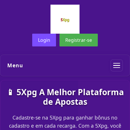
Login
Registrar-se
Menu
📱 5Xpg A Melhor Plataforma
de Apostas
Cadastre-se na 5Xpg para ganhar bônus no
cadastro e em cada recarga. Com a 5Xpg, você