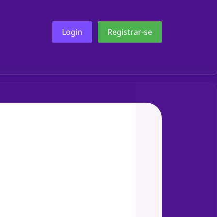
Login
Registrar-se