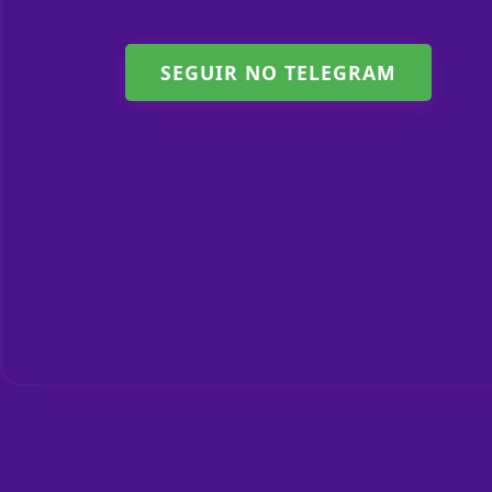
SEGUIR NO TELEGRAM