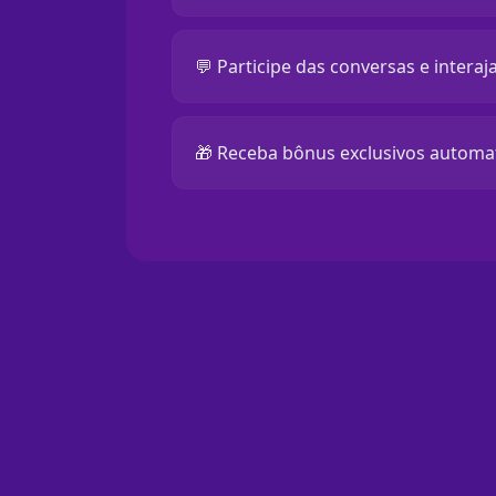
💬 Participe das conversas e interaj
🎁 Receba bônus exclusivos autom