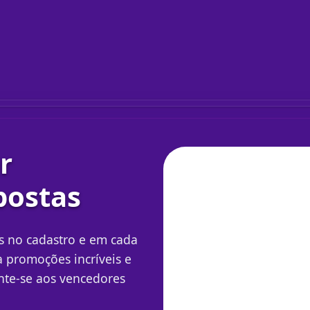
r
postas
s no cadastro e em cada
 promoções incríveis e
unte-se aos vencedores