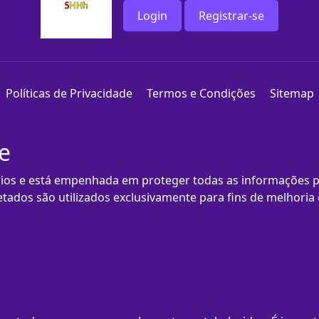
Login
Registrar-se
Políticas de Privacidade
Termos e Condições
Sitemap
de
ários e está empenhada em proteger todas as informações p
tados são utilizados exclusivamente para fins de melhoria