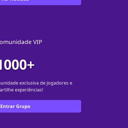
Comunidade VIP
1000+
unidade exclusiva de jogadores e
rtilhe experiências!
Entrar Grupo