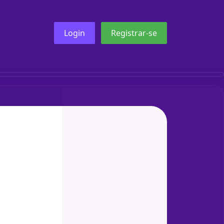
Login
Registrar-se