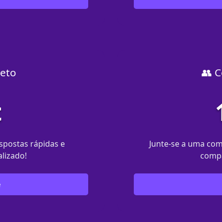
reto
👥 
t
espostas rápidas e
Junte-se a uma com
lizado!
compa
e