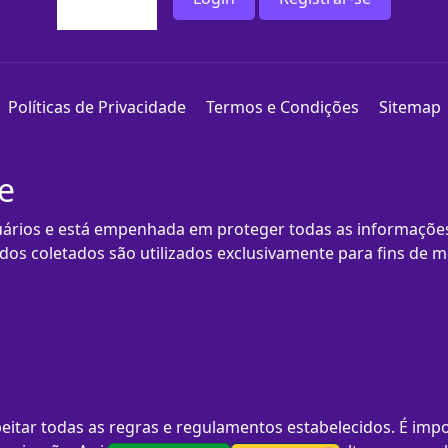
Políticas de Privacidade
Termos e Condições
Sitemap
de
suários e está empenhada em proteger todas as informaçõe
os coletados são utilizados exclusivamente para fins de m
tar todas as regras e regulamentos estabelecidos. É impo