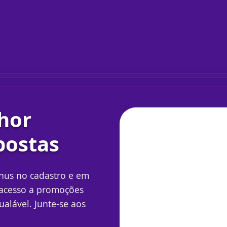
hor
postas
nus no cadastro e em
 acesso a promoções
ualável. Junte-se aos