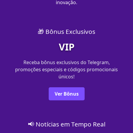
inovação.
🎁 Bônus Exclusivos
VIP
Receba bônus exclusivos do Telegram,
promoções especiais e códigos promocionais
únicos!
Ver Bônus
📢 Notícias em Tempo Real