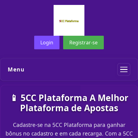
Login
Registrar-se
Menu
📱 5CC Plataforma A Melhor
Plataforma de Apostas
Cadastre-se na 5CC Plataforma para ganhar
bônus no cadastro e em cada recarga. Com a 5CC