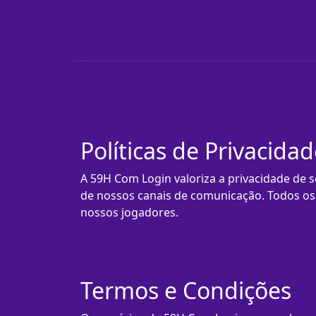
Políticas de Privacida
A 59H Com Login valoriza a privacidade de
de nossos canais de comunicação. Todos os 
nossos jogadores.
Termos e Condições