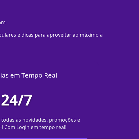
ram
pulares e dicas para aproveitar ao máximo a
cias em Tempo Real
24/7
e todas as novidades, promoções e
H Com Login em tempo real!