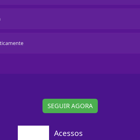
a
aticamente
SEGUIR AGORA
Acessos