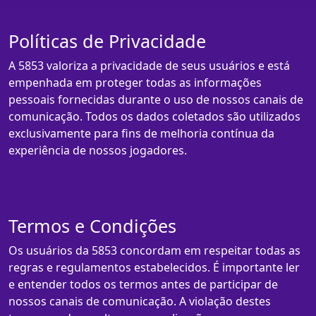
Políticas de Privacidade
A 5853 valoriza a privacidade de seus usuários e está
empenhada em proteger todas as informações
pessoais fornecidas durante o uso de nossos canais de
comunicação. Todos os dados coletados são utilizados
exclusivamente para fins de melhoria contínua da
experiência de nossos jogadores.
Termos e Condições
Os usuários da 5853 concordam em respeitar todas as
regras e regulamentos estabelecidos. É importante ler
e entender todos os termos antes de participar de
nossos canais de comunicação. A violação destes