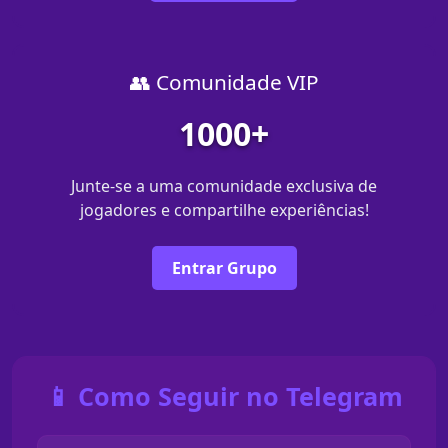
👥 Comunidade VIP
1000+
Junte-se a uma comunidade exclusiva de
jogadores e compartilhe experiências!
Entrar Grupo
📱 Como Seguir no Telegram