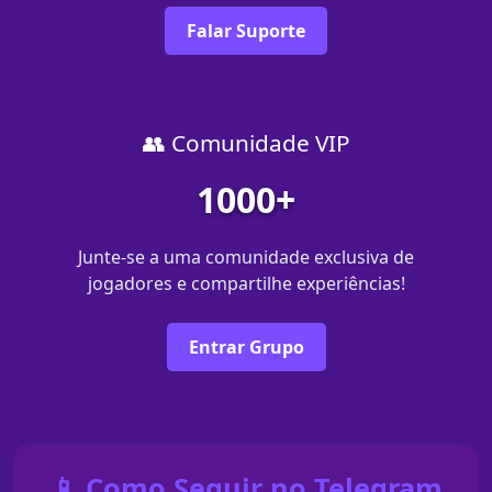
Falar Suporte
👥 Comunidade VIP
1000+
Junte-se a uma comunidade exclusiva de
jogadores e compartilhe experiências!
Entrar Grupo
📱 Como Seguir no Telegram