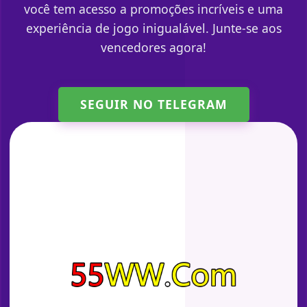
você tem acesso a promoções incríveis e uma
experiência de jogo inigualável. Junte-se aos
vencedores agora!
SEGUIR NO TELEGRAM