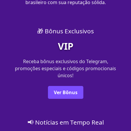
brasileiro com sua reputação sólida.
🎁 Bônus Exclusivos
VIP
Receba bônus exclusivos do Telegram,
promoções especiais e códigos promocionais
únicos!
Ver Bônus
📢 Notícias em Tempo Real