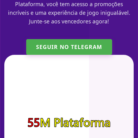
Plataforma, você tem acesso a promoções
incríveis e uma experiência de jogo inigualável.
Junte-se aos vencedores agora!
SEGUIR NO TELEGRAM