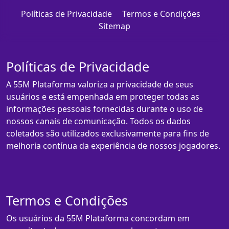
Políticas de Privacidade
Termos e Condições
Sitemap
Políticas de Privacidade
A 55M Plataforma valoriza a privacidade de seus
usuários e está empenhada em proteger todas as
informações pessoais fornecidas durante o uso de
nossos canais de comunicação. Todos os dados
coletados são utilizados exclusivamente para fins de
melhoria contínua da experiência de nossos jogadores.
Termos e Condições
Os usuários da 55M Plataforma concordam em