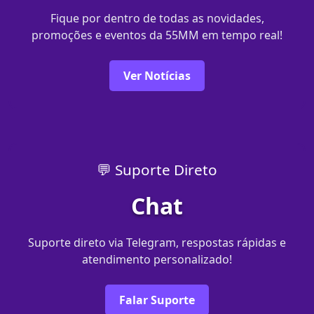
Fique por dentro de todas as novidades,
promoções e eventos da 55MM em tempo real!
Ver Notícias
💬 Suporte Direto
Chat
Suporte direto via Telegram, respostas rápidas e
atendimento personalizado!
Falar Suporte