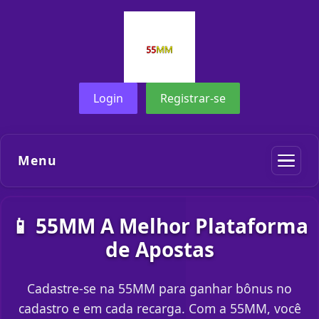
Login
Registrar-se
Menu
📱 55MM A Melhor Plataforma
de Apostas
Cadastre-se na 55MM para ganhar bônus no
cadastro e em cada recarga. Com a 55MM, você