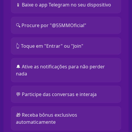
📱 Baixe o app Telegram no seu dispositivo
🔍 Procure por "@55MMOficial"
👆 Toque em "Entrar" ou "Join"
🔔 Ative as notificações para não perder
nada
💬 Participe das conversas e interaja
🎁 Receba bônus exclusivos
automaticamente