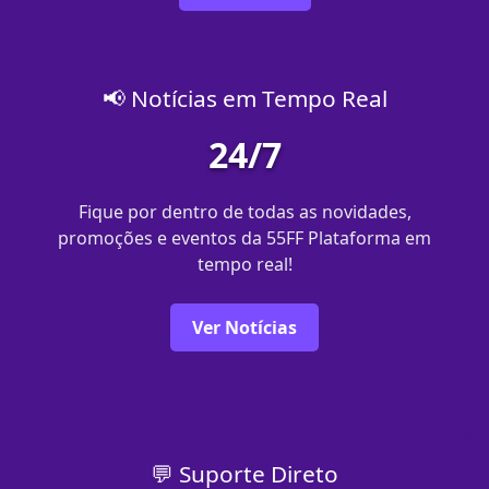
📢 Notícias em Tempo Real
24/7
Fique por dentro de todas as novidades,
promoções e eventos da 55FF Plataforma em
tempo real!
Ver Notícias
💬 Suporte Direto