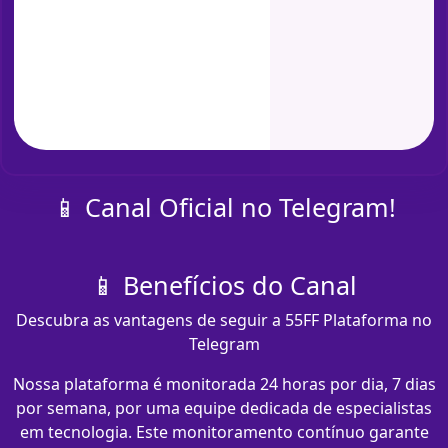
📱 Canal Oficial no Telegram!
📱 Benefícios do Canal
Descubra as vantagens de seguir a 55FF Plataforma no
Telegram
Nossa plataforma é monitorada 24 horas por dia, 7 dias
por semana, por uma equipe dedicada de especialistas
em tecnologia. Este monitoramento contínuo garante