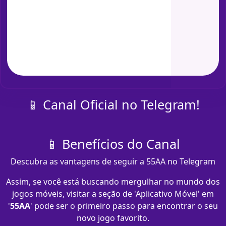
📱 Canal Oficial no Telegram!
📱 Benefícios do Canal
Descubra as vantagens de seguir a 55AA no Telegram
Assim, se você está buscando mergulhar no mundo dos
jogos móveis, visitar a seção de 'Aplicativo Móvel' em
'
55AA
' pode ser o primeiro passo para encontrar o seu
novo jogo favorito.