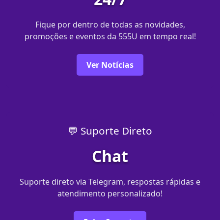
Fique por dentro de todas as novidades,
promoções e eventos da 555U em tempo real!
Ver Notícias
💬 Suporte Direto
Chat
Suporte direto via Telegram, respostas rápidas e
atendimento personalizado!