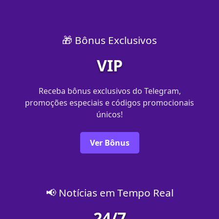
🎁 Bônus Exclusivos
VIP
Receba bônus exclusivos do Telegram,
promoções especiais e códigos promocionais
únicos!
Ver Bônus
📢 Notícias em Tempo Real
24/7