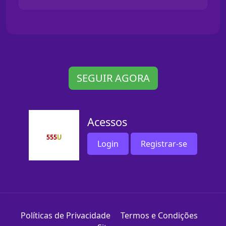
SEGUIR AGORA
Acessos
Login
Registrar-se
Políticas de Privacidade
Termos e Condições