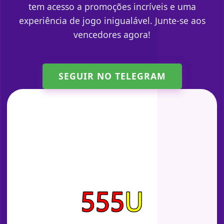
tem acesso a promoções incríveis e uma
experiência de jogo inigualável. Junte-se aos
vencedores agora!
SEGUIR NO TELEGRAM