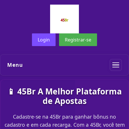
Login
Registrar-se
Menu
📱 45Br A Melhor Plataforma
de Apostas
Cadastre-se na 45Br para ganhar bônus no
cadastro e em cada recarga. Com a 45Br, você tem