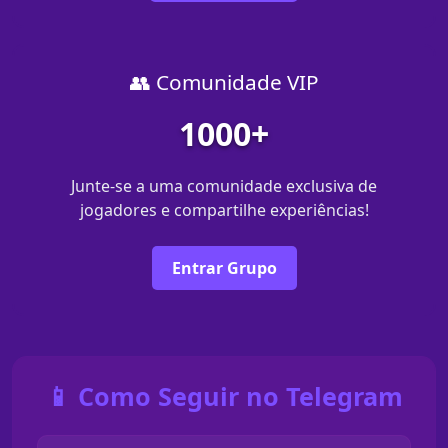
👥 Comunidade VIP
1000+
Junte-se a uma comunidade exclusiva de
jogadores e compartilhe experiências!
Entrar Grupo
📱 Como Seguir no Telegram