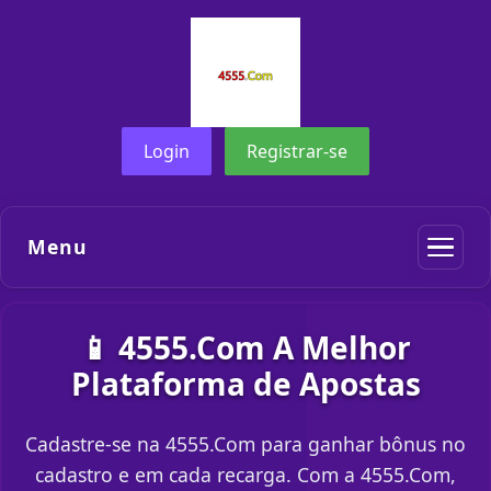
Login
Registrar-se
Menu
📱 4555.Com A Melhor
Plataforma de Apostas
Cadastre-se na 4555.Com para ganhar bônus no
cadastro e em cada recarga. Com a 4555.Com,