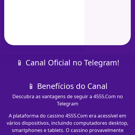
📱 Canal Oficial no Telegram!
📱 Benefícios do Canal
Descubra as vantagens de seguir a 4555.Com no
Telegram
A plataforma do cassino 4555.Com era acessível em
vários dispositivos, incluindo computadores desktop,
smartphones e tablets. O cassino provavelmente