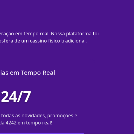
eração em tempo real. Nossa plataforma foi
fera de um cassino físico tradicional.
cias em Tempo Real
24/7
e todas as novidades, promoções e
da 4242 em tempo real!