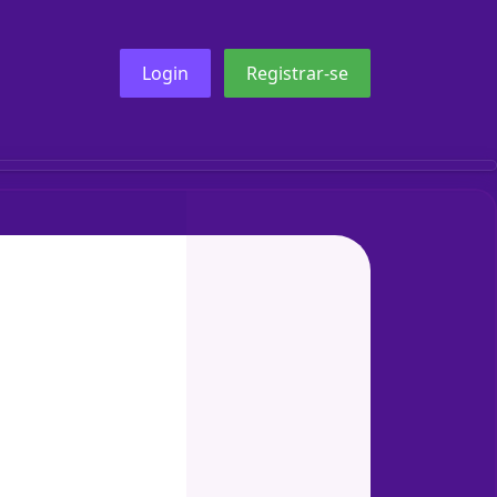
Login
Registrar-se