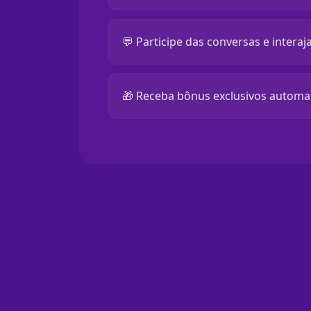
💬 Participe das conversas e interaj
🎁 Receba bônus exclusivos autom