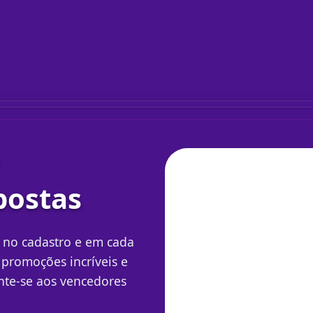
postas
 no cadastro e em cada
 promoções incríveis e
unte-se aos vencedores