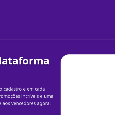
Plataforma
o cadastro e em cada
romoções incríveis e uma
se aos vencedores agora!