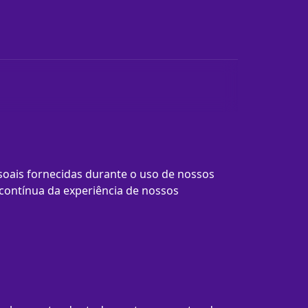
soais fornecidas durante o uso de nossos
 contínua da experiência de nossos