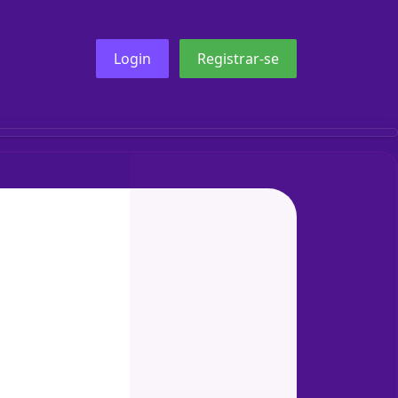
Login
Registrar-se