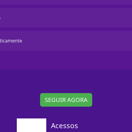
a
aticamente
SEGUIR AGORA
Acessos