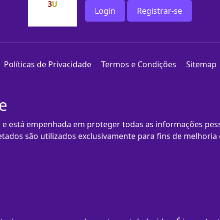
Login
Registrar-se
Políticas de Privacidade
Termos e Condições
Sitemap
de
os e está empenhada em proteger todas as informações pes
tados são utilizados exclusivamente para fins de melhoria