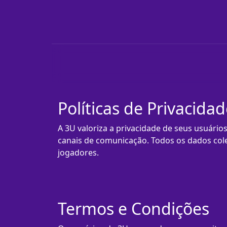
Políticas de Privacida
A 3U valoriza a privacidade de seus usuári
canais de comunicação. Todos os dados cole
jogadores.
Termos e Condições