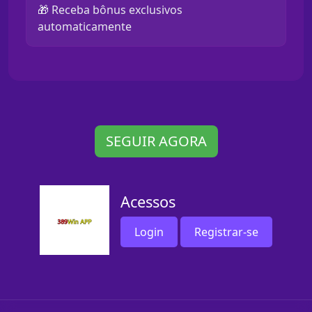
🎁 Receba bônus exclusivos
automaticamente
SEGUIR AGORA
Acessos
Login
Registrar-se