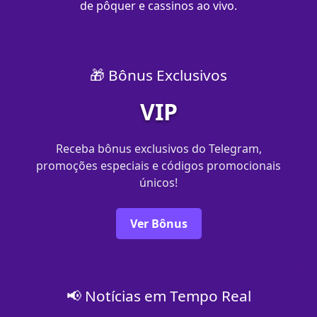
de pôquer e cassinos ao vivo.
🎁 Bônus Exclusivos
VIP
Receba bônus exclusivos do Telegram,
promoções especiais e códigos promocionais
únicos!
Ver Bônus
📢 Notícias em Tempo Real