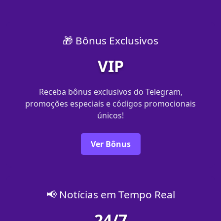
🎁 Bônus Exclusivos
VIP
Receba bônus exclusivos do Telegram,
promoções especiais e códigos promocionais
únicos!
Ver Bônus
📢 Notícias em Tempo Real
24/7