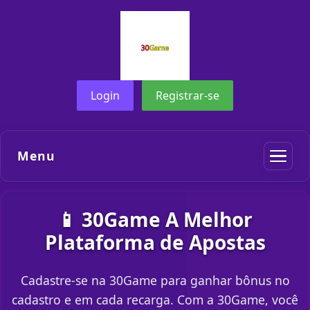
Login
Registrar-se
Menu
📱 30Game A Melhor
Plataforma de Apostas
Cadastre-se na 30Game para ganhar bônus no
cadastro e em cada recarga. Com a 30Game, você