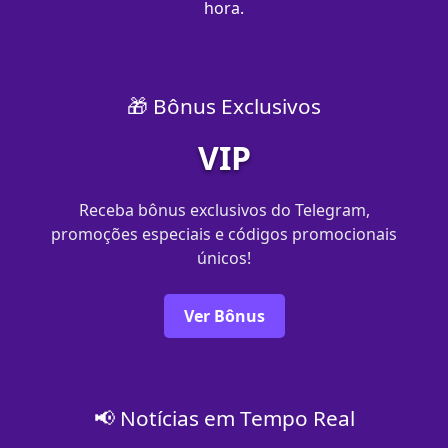
hora.
🎁 Bônus Exclusivos
VIP
Receba bônus exclusivos do Telegram,
promoções especiais e códigos promocionais
únicos!
Ver Bônus
📢 Notícias em Tempo Real