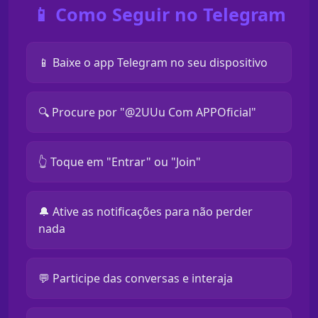
📱 Como Seguir no Telegram
📱 Baixe o app Telegram no seu dispositivo
🔍 Procure por "@2UUu Com APPOficial"
👆 Toque em "Entrar" ou "Join"
🔔 Ative as notificações para não perder
nada
💬 Participe das conversas e interaja