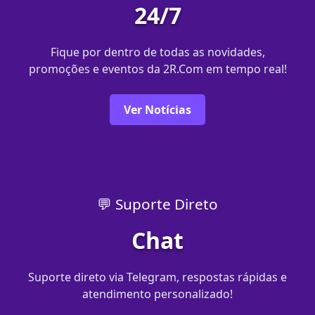
24/7
Fique por dentro de todas as novidades,
promoções e eventos da 2R.Com em tempo real!
Ver Notícias
💬 Suporte Direto
Chat
Suporte direto via Telegram, respostas rápidas e
atendimento personalizado!