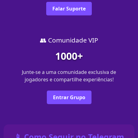
Falar Suporte
👥 Comunidade VIP
1000+
Junte-se a uma comunidade exclusiva de
jogadores e compartilhe experiências!
Entrar Grupo
📱 Como Seguir no Telegram