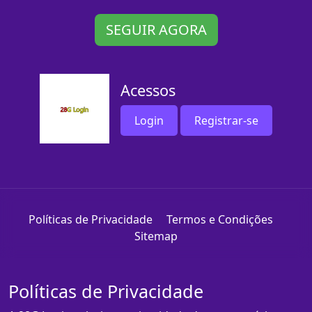
SEGUIR AGORA
Acessos
Login
Registrar-se
Políticas de Privacidade
Termos e Condições
Sitemap
Políticas de Privacidade