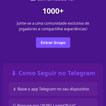
1000+
Junte-se a uma comunidade exclusiva de
jogadores e compartilhe experiências!
Entrar Grupo
📱 Como Seguir no Telegram
📱 Baixe o app Telegram no seu dispositivo
🔍 Procure por "@28G LoginOficial"