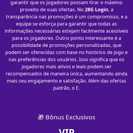
garantir que os jogadores possam tirar o máximo
proveito de suas ofertas. No
28G Login
, a
transparência nas promoções é um compromisso, e a
equipe se esforça para garantir que todas as
informações necessárias estejam facilmente acessíveis
para os jogadores. Outro ponto interessante é a
possibilidade de promoções personalizadas, que
podem ser oferecidas com base no histórico de jogo e
nas preferências dos usuários. Isso significa que os
jogadores mais ativos e leais podem ser
recompensados de maneira única, aumentando ainda
mais seu engajamento e satisfação. Além das ofertas
padrão, o E.
🎁 Bônus Exclusivos
VIP