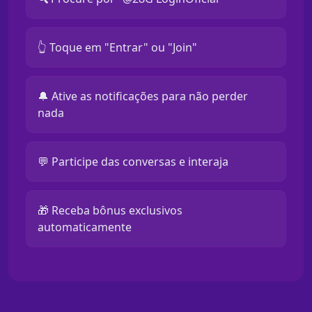
👆 Toque em "Entrar" ou "Join"
🔔 Ative as notificações para não perder
nada
💬 Participe das conversas e interaja
🎁 Receba bônus exclusivos
automaticamente