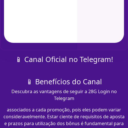
📱 Canal Oficial no Telegram!
📱 Benefícios do Canal
Descubra as vantagens de seguir a 28G Login no
Telegram
associados a cada promoção, pois eles podem variar
consideravelmente. Estar ciente de requisitos de aposta
e prazos para utilização dos bônus é fundamental para