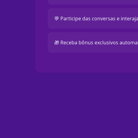
💬 Participe das conversas e interaj
🎁 Receba bônus exclusivos autom