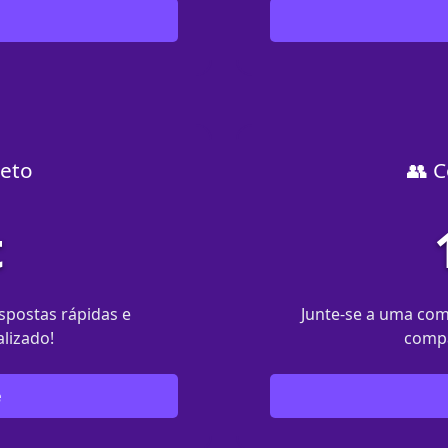
reto
👥 
t
espostas rápidas e
Junte-se a uma com
lizado!
compa
e