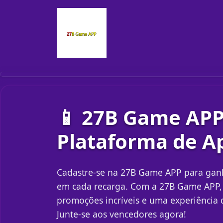
📱 27B Game APP
Plataforma de A
Cadastre-se na 27B Game APP para gan
em cada recarga. Com a 27B Game APP, 
promoções incríveis e uma experiência d
Junte-se aos vencedores agora!