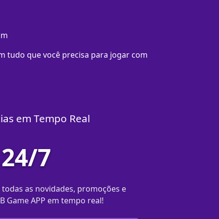
am
 tem tudo que você precisa para jogar com
cias em Tempo Real
24/7
e todas as novidades, promoções e
7B Game APP em tempo real!