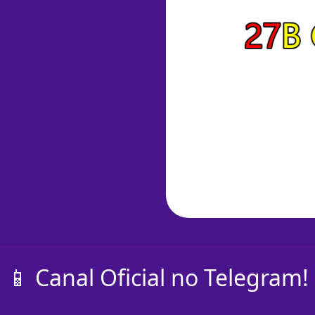
📱 Canal Oficial no Telegram!