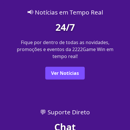
📢 Notícias em Tempo Real
24/7
Fique por dentro de todas as novidades,
promoções e eventos da 2222Game Win em
tempo real!
Ver Notícias
💬 Suporte Direto
Chat