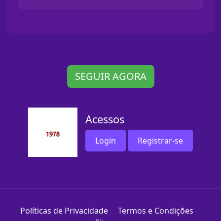
SEGUIR AGORA
Acessos
Login
Registrar-se
Políticas de Privacidade
Termos e Condições