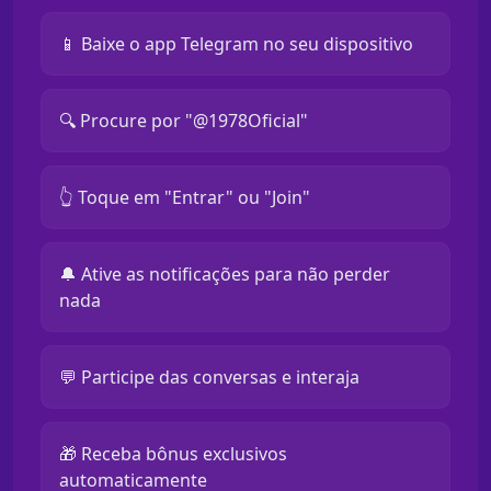
📱 Baixe o app Telegram no seu dispositivo
🔍 Procure por "@1978Oficial"
👆 Toque em "Entrar" ou "Join"
🔔 Ative as notificações para não perder
nada
💬 Participe das conversas e interaja
🎁 Receba bônus exclusivos
automaticamente